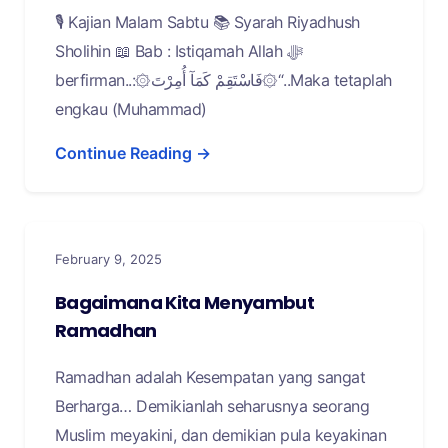
🎙 Kajian Malam Sabtu 📚 Syarah Riyadhush
Sholihin 📖 Bab : Istiqamah Allah ﷻ
berfirman..:۞فَاسْتَقِمْ كَمَآ أُمِرْتَ۞“..Maka tetaplah
engkau (Muhammad)
Continue Reading →
February 9, 2025
Bagaimana Kita Menyambut
Ramadhan
Ramadhan adalah Kesempatan yang sangat
Berharga… Demikianlah seharusnya seorang
Muslim meyakini, dan demikian pula keyakinan