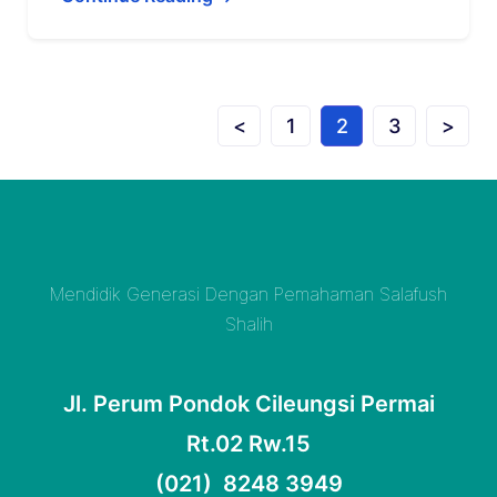
<
1
2
3
>
Mendidik Generasi Dengan Pemahaman Salafush
Shalih
Jl. Perum Pondok Cileungsi Permai
Rt.02 Rw.15
(021) 8248 3949