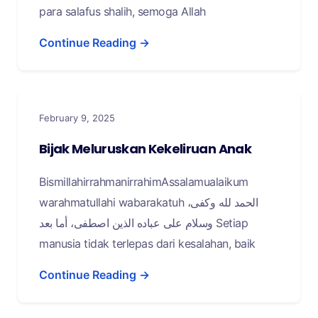
para salafus shalih, semoga Allah
Continue Reading →
February 9, 2025
Bijak Meluruskan Kekeliruan Anak
BismillahirrahmanirrahimAssalamualaikum
warahmatullahi wabarakatuh الحمد لله وكفى،
وسلام على عباده الذين اصطفى، أما بعد Setiap
manusia tidak terlepas dari kesalahan, baik
Continue Reading →